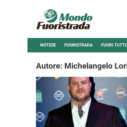
Skip
to
content
NOTIZIE
FUORISTRADA
FUORI TUTT
Autore:
Michelangelo Lor