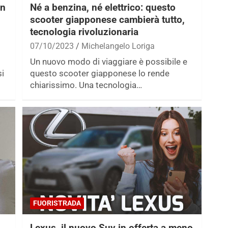
on
Né a benzina, né elettrico: questo
scooter giapponese cambierà tutto,
tecnologia rivoluzionaria
07/10/2023
Michelangelo Loriga
Un nuovo modo di viaggiare è possibile e
si
questo scooter giapponese lo rende
chiarissimo. Una tecnologia…
FUORISTRADA
Lexus, il nuovo Suv in offerta a meno