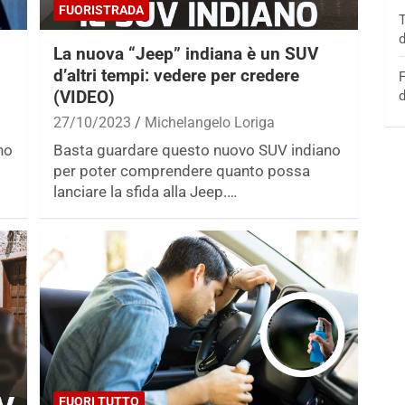
FUORISTRADA
T
d
La nuova “Jeep” indiana è un SUV
d’altri tempi: vedere per credere
F
(VIDEO)
d
27/10/2023
Michelangelo Loriga
no
Basta guardare questo nuovo SUV indiano
per poter comprendere quanto possa
lanciare la sfida alla Jeep.…
FUORI TUTTO