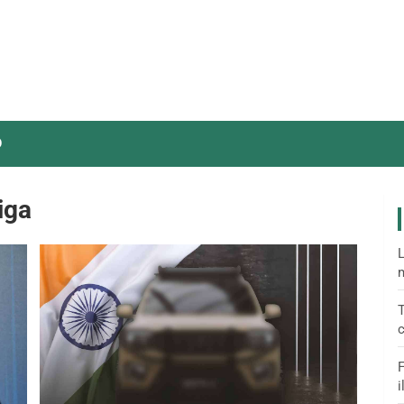
O
iga
L
m
T
c
F
i