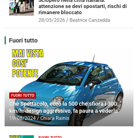
Sciopero nella città italiana:
attenzione se devi spostarti, rischi di
rimanere bloccato
28/05/2026
Beatrice Canzedda
Fuori tutto
FUORI TUTTO
Che Spettacolo, ecco la 500 che sfiora i 300
km/h: design aggressivo, fa paura a vederla
19/08/2024
Chiara Rainis
FUORI TUTTO