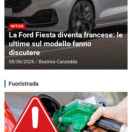
ta diventa francese: le
NOTIZIE
odello fanno
Ferrari nel fut
elettrica, i dett
ice Canzedda
30/05/2026
Beatrice
Fuoristrada