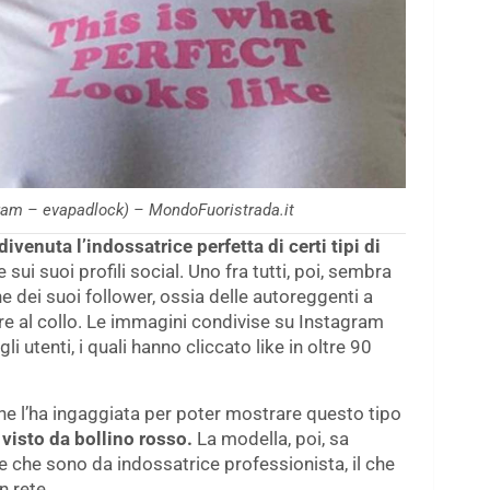
gram – evapadlock) – MondoFuoristrada.it
venuta l’indossatrice perfetta di certi tipi di
ui suoi profili social. Uno fra tutti, poi, sembra
ne dei suoi follower, ossia delle autoreggenti a
are al collo. Le immagini condivise su Instagram
 utenti, i quali hanno cliccato like in oltre 90
 che l’ha ingaggiata per poter mostrare questo tipo
visto da bollino rosso.
La modella, poi, sa
e che sono da indossatrice professionista, il che
n rete.