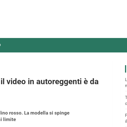
O
il video in autoreggenti è da
L
m
T
c
llino rosso. La modella si spinge
F
 limite
i