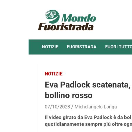
Skip
to
content
NOTIZIE
FUORISTRADA
FUORI TUTT
NOTIZIE
Eva Padlock scatenata, 
bollino rosso
07/10/2023
Michelangelo Loriga
Il video girato da Eva Padlock è da bo
quotidianamente sempre più oltre ogni