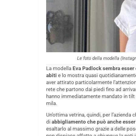
Le foto della modella (Insta
La modella
Eva Padlock sembra esser di
abiti
e lo mostra quasi quotidianamente s
aver attirato particolarmente l’attenzio
rete che partono dai piedi fino ad arriv
hanno immediatamente mandato in tilt gli
mila.
Un’ottima vetrina, quindi, per l’azienda
di
abbigliamento che può anche esser 
esaltarlo al massimo grazie a delle pos
non dispiace affatto a chiunque la noti i