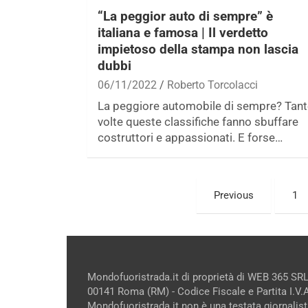
“La peggior auto di sempre” è
italiana e famosa | Il verdetto
impietoso della stampa non lascia
dubbi
06/11/2022
Roberto Torcolacci
La peggiore automobile di sempre? Tant
volte queste classifiche fanno sbuffare
costruttori e appassionati. E forse…
Paginazione
Previous
1
degli
articoli
Mondofuoristrada.it di proprietà di WEB 365 SRL
00141 Roma (RM) - Codice Fiscale e Partita I.V
Mondofuoristrada.it non è una testata giornalist