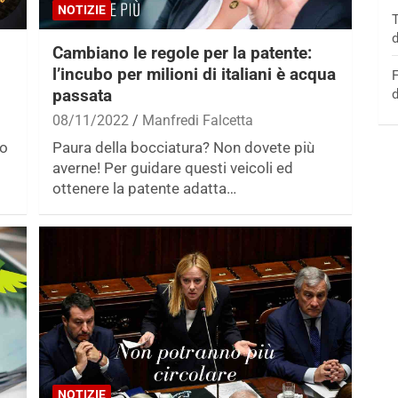
NOTIZIE
T
d
Cambiano le regole per la patente:
l’incubo per milioni di italiani è acqua
F
passata
d
08/11/2022
Manfredi Falcetta
to
Paura della bocciatura? Non dovete più
averne! Per guidare questi veicoli ed
ottenere la patente adatta…
NOTIZIE