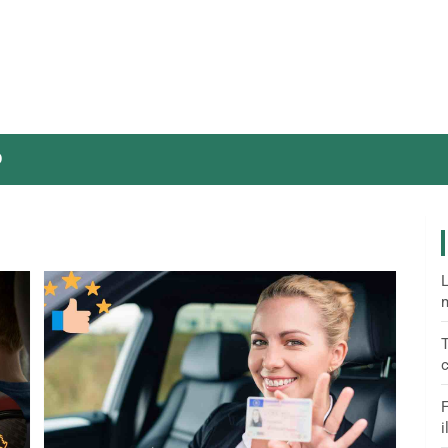
O
L
m
T
c
F
i