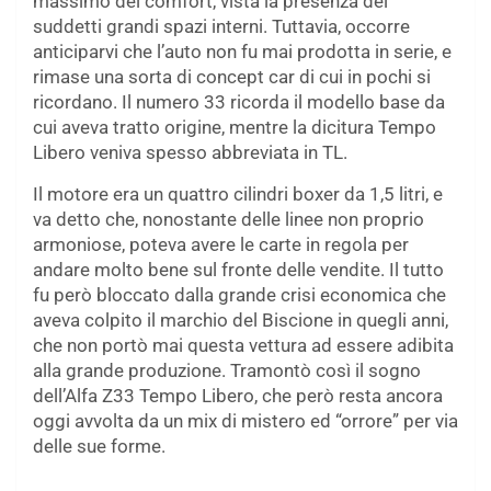
massimo del comfort, vista la presenza dei
suddetti grandi spazi interni. Tuttavia, occorre
anticiparvi che l’auto non fu mai prodotta in serie, e
rimase una sorta di concept car di cui in pochi si
ricordano. Il numero 33 ricorda il modello base da
cui aveva tratto origine, mentre la dicitura Tempo
Libero veniva spesso abbreviata in TL.
Il motore era un quattro cilindri boxer da 1,5 litri, e
va detto che, nonostante delle linee non proprio
armoniose, poteva avere le carte in regola per
andare molto bene sul fronte delle vendite. Il tutto
fu però bloccato dalla grande crisi economica che
aveva colpito il marchio del Biscione in quegli anni,
che non portò mai questa vettura ad essere adibita
alla grande produzione. Tramontò così il sogno
dell’Alfa Z33 Tempo Libero, che però resta ancora
oggi avvolta da un mix di mistero ed “orrore” per via
delle sue forme.