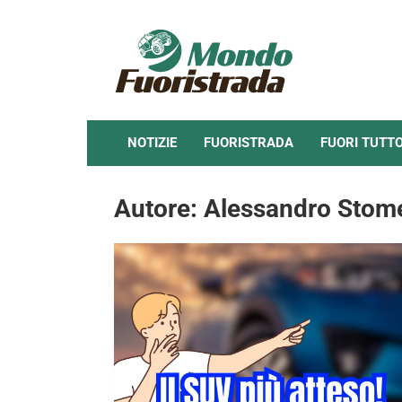
Skip
to
content
NOTIZIE
FUORISTRADA
FUORI TUTT
Autore:
Alessandro Stom