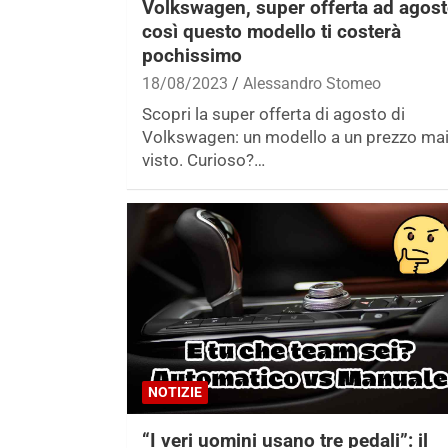
Volkswagen, super offerta ad agost
così questo modello ti costerà
pochissimo
18/08/2023
Alessandro Stomeo
Scopri la super offerta di agosto di
Volkswagen: un modello a un prezzo ma
visto. Curioso?…
NOTIZIE
“I veri uomini usano tre pedali”: il