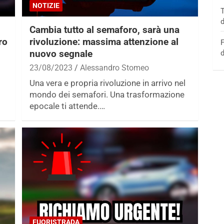
NOTIZIE
T
d
Cambia tutto al semaforo, sarà una
ro
rivoluzione: massima attenzione al
F
nuovo segnale
d
23/08/2023
Alessandro Stomeo
Una vera e propria rivoluzione in arrivo nel
mondo dei semafori. Una trasformazione
epocale ti attende.…
FUORISTRADA