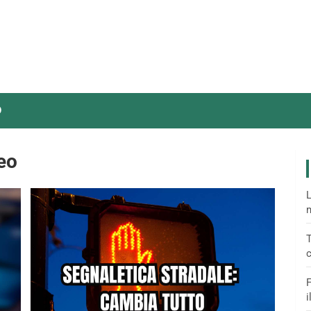
O
eo
L
m
T
c
F
i