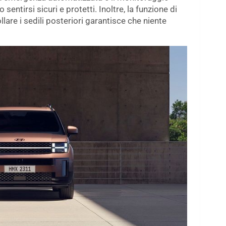
sentirsi sicuri e protetti. Inoltre, la funzione di
are i sedili posteriori garantisce che niente