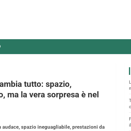
O
ambia tutto: spazio,
L
m
lo, ma la vera sorpresa è nel
T
c
F
i
n audace, spazio ineguagliabile, prestazioni da