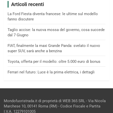
Articoli recenti
La Ford Fiesta diventa francese: le ultime sul modello
fanno discutere
Taglio accise: la nuova mossa del governo, cosa succede
dal 7 Giugno
FIAT, finalmente la maxi Grande Panda: svelato il nuovo
super SUV, sarà anche a benzina
Toyota, offerta per il modello: oltre 5.000 euro di bonus
Ferrari nel futuro: Luce è la prima elettrica, i dettagli
Mondofuoristrada.it di proprietà di WEB 365 SRL - Via Nicola
Marchese 10, 00141 Roma (RM) - Codice Fiscale e Partita
I.V.A. 12279101005