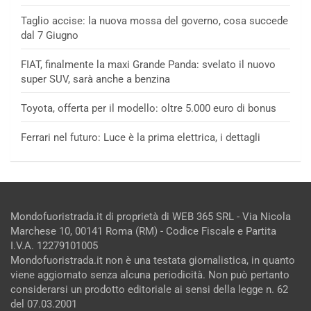
Taglio accise: la nuova mossa del governo, cosa succede
dal 7 Giugno
FIAT, finalmente la maxi Grande Panda: svelato il nuovo
super SUV, sarà anche a benzina
Toyota, offerta per il modello: oltre 5.000 euro di bonus
Ferrari nel futuro: Luce è la prima elettrica, i dettagli
Mondofuoristrada.it di proprietà di WEB 365 SRL - Via Nicola
Marchese 10, 00141 Roma (RM) - Codice Fiscale e Partita
I.V.A. 12279101005
Mondofuoristrada.it non è una testata giornalistica, in quanto
viene aggiornato senza alcuna periodicità. Non può pertanto
considerarsi un prodotto editoriale ai sensi della legge n. 62
del 07.03.2001