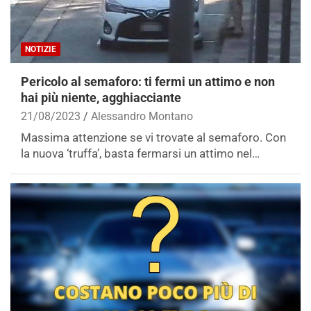
NOTIZIE
Pericolo al semaforo: ti fermi un attimo e non
hai più niente, agghiacciante
21/08/2023
Alessandro Montano
Massima attenzione se vi trovate al semaforo. Con
la nuova ‘truffa’, basta fermarsi un attimo nel…