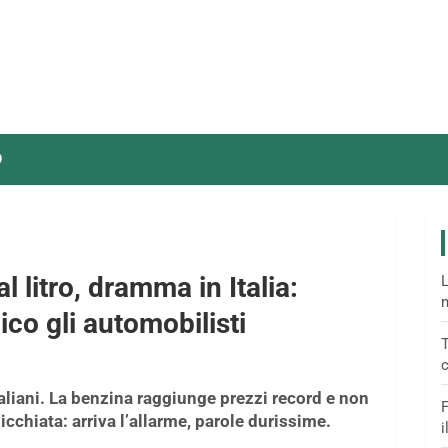
O
l litro, dramma in Italia:
L
m
co gli automobilisti
T
c
italiani. La benzina raggiunge prezzi record e non
F
cchiata: arriva l’allarme, parole durissime.
i