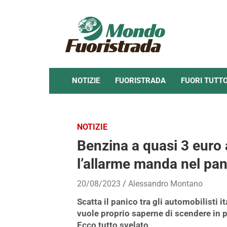
Skip
to
content
NOTIZIE
FUORISTRADA
FUORI TUTT
NOTIZIE
Benzina a quasi 3 euro a
l’allarme manda nel pani
20/08/2023
Alessandro Montano
Scatta il panico tra gli automobilisti 
vuole proprio saperne di scendere in pi
Ecco tutto svelato