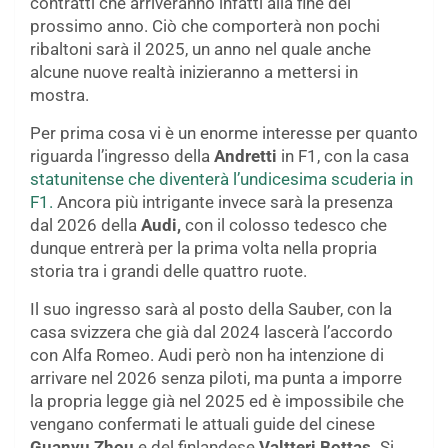
contratti che arriveranno infatti alla fine del
prossimo anno. Ciò che comporterà non pochi
ribaltoni sarà il 2025, un anno nel quale anche
alcune nuove realtà inizieranno a mettersi in
mostra.
Per prima cosa vi è un enorme interesse per quanto
riguarda l’ingresso della
Andretti
in F1, con la casa
statunitense che diventerà l’undicesima scuderia in
F1.
Ancora più intrigante invece sarà la presenza
dal 2026 della
Audi,
con il colosso tedesco che
dunque entrerà per la prima volta nella propria
storia tra i grandi delle quattro ruote.
Il suo ingresso sarà al posto della Sauber, con la
casa svizzera che già dal 2024 lascerà l’accordo
con Alfa Romeo. Audi però non ha intenzione di
arrivare nel 2026 senza piloti, ma punta a imporre
la propria legge già nel 2025 ed è impossibile che
vengano confermati le attuali guide del cinese
Guanyu Zhou
e del finlandese
Valtteri Bottas.
Si