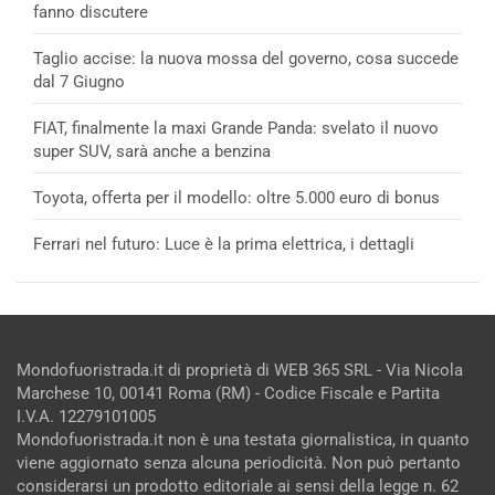
fanno discutere
Taglio accise: la nuova mossa del governo, cosa succede
dal 7 Giugno
FIAT, finalmente la maxi Grande Panda: svelato il nuovo
super SUV, sarà anche a benzina
Toyota, offerta per il modello: oltre 5.000 euro di bonus
Ferrari nel futuro: Luce è la prima elettrica, i dettagli
Mondofuoristrada.it di proprietà di WEB 365 SRL - Via Nicola
Marchese 10, 00141 Roma (RM) - Codice Fiscale e Partita
I.V.A. 12279101005
Mondofuoristrada.it non è una testata giornalistica, in quanto
viene aggiornato senza alcuna periodicità. Non può pertanto
considerarsi un prodotto editoriale ai sensi della legge n. 62