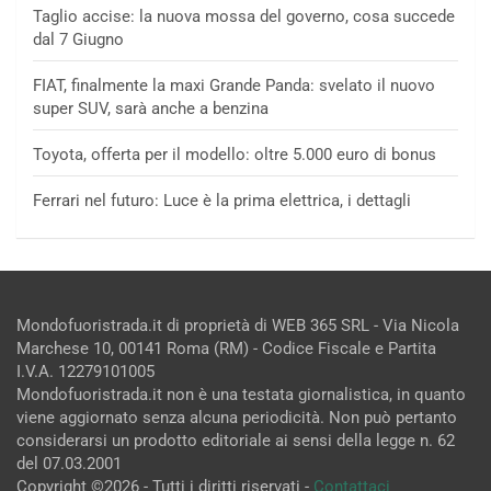
Taglio accise: la nuova mossa del governo, cosa succede
dal 7 Giugno
FIAT, finalmente la maxi Grande Panda: svelato il nuovo
super SUV, sarà anche a benzina
Toyota, offerta per il modello: oltre 5.000 euro di bonus
Ferrari nel futuro: Luce è la prima elettrica, i dettagli
Mondofuoristrada.it di proprietà di WEB 365 SRL - Via Nicola
Marchese 10, 00141 Roma (RM) - Codice Fiscale e Partita
I.V.A. 12279101005
Mondofuoristrada.it non è una testata giornalistica, in quanto
viene aggiornato senza alcuna periodicità. Non può pertanto
considerarsi un prodotto editoriale ai sensi della legge n. 62
del 07.03.2001
Copyright ©2026 - Tutti i diritti riservati -
Contattaci