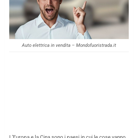
Auto elettrica in vendita – Mondofuoristrada.it
L’Europa e la Cina sono i paesi in cui le cose vanno