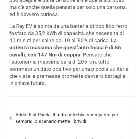
può scegliere tra la versione a 4 e quella a 2 posti,
ma c’è anche quella pensata per solo una persona,
ed è davvero curiosa.
La Ray EV è spinta da una batteria di tipo litio-ferro-
fosfato da 35,2 kWh di capacità, che necessita di
40 minuti per salire dal 10 all’80% di carica.
La
potenza massima che quest’auto tocca è di 86
cavalli, con 147 Nm di coppia
. Pensate che
l’autonomia massima sarà di 205 km, tutto
sommato un dato positivo per una piccola utilitaria,
che viste le premesse promette davvero battaglia
in chiave futura.
Navigazione
Addio Fiat Panda, il mito potrebbe scomparire per
articoli
sempre: lo scenario mette i brividi