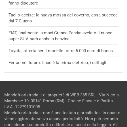
fanno discutere
Taglio accise: la nuova mossa del governo, cosa succede
dal 7 Giugno
FIAT, finalmente la maxi Grande Panda: svelato il nuovo
super SUV, sarà anche a benzina
Toyota, offerta per il modello: oltre 5.000 euro di bonus
Ferrari nel futuro: Luce è la prima elettrica, i dettagli
Mondofuoristrada.it di proprietà di WEB 365 SRL - Via Nicola
Marchese 10, 00141 Roma (RM) - Codice Fiscale e Partita
I.V.A. 12279101005
Mondofuoristrada.it non è una testata giornalistica, in quanto
viene aggiornato senza alcuna periodicità. Non può pertanto
considerarsi un prodotto editoriale ai sensi della legge n. 62