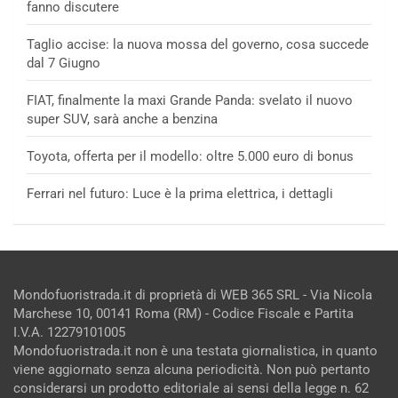
fanno discutere
Taglio accise: la nuova mossa del governo, cosa succede
dal 7 Giugno
FIAT, finalmente la maxi Grande Panda: svelato il nuovo
super SUV, sarà anche a benzina
Toyota, offerta per il modello: oltre 5.000 euro di bonus
Ferrari nel futuro: Luce è la prima elettrica, i dettagli
Mondofuoristrada.it di proprietà di WEB 365 SRL - Via Nicola
Marchese 10, 00141 Roma (RM) - Codice Fiscale e Partita
I.V.A. 12279101005
Mondofuoristrada.it non è una testata giornalistica, in quanto
viene aggiornato senza alcuna periodicità. Non può pertanto
considerarsi un prodotto editoriale ai sensi della legge n. 62