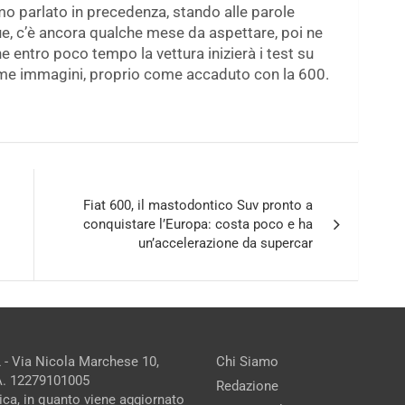
amo parlato in precedenza, stando alle parole
e, c’è ancora qualche mese da aspettare, poi ne
 entro poco tempo la vettura inizierà i test su
ime immagini, proprio come accaduto con la 600.
Fiat 600, il mastodontico Suv pronto a
conquistare l’Europa: costa poco e ha
un’accelerazione da supercar
 - Via Nicola Marchese 10,
Chi Siamo
.A. 12279101005
Redazione
ica, in quanto viene aggiornato