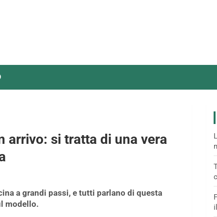
O
 arrivo: si tratta di una vera
L
m
ia
T
c
ina a grandi passi, e tutti parlano di questa
F
ul modello.
i