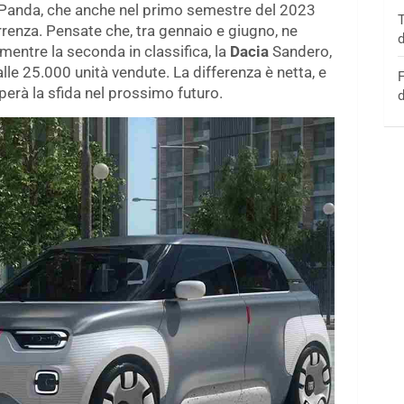
Panda, che anche nel primo semestre del 2023
T
rrenza. Pensate che, tra gennaio e giugno, ne
d
mentre la seconda in classifica, la
Dacia
Sandero,
lle 25.000 unità vendute. La differenza è netta, e
F
perà la sfida nel prossimo futuro.
d