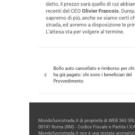
detto, il prezzo sarà quello di cui abbi
recenti del CEO
Olivier Francois
. Dunqu
sapremo di più, anche se siamo certi che
strada, ed avremo a disposizione le pr
L’attesa sta per volgere al termine.
Navigazione
Bollo auto cancellato e rimborso per chi
articoli
ha già pagato: chi sono i beneficiari del
Provvedimento
Mondofuoristrada.it di proprietà di WEB 365 SRL
00141 Roma (RM) - Codice Fiscale e Partita I.V
Mondofuoristrada.it non è una testata giornalist