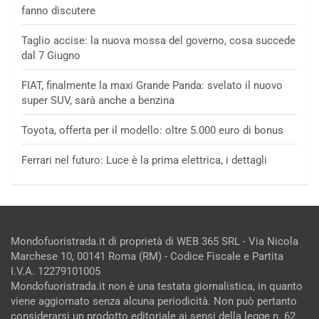
fanno discutere
Taglio accise: la nuova mossa del governo, cosa succede
dal 7 Giugno
FIAT, finalmente la maxi Grande Panda: svelato il nuovo
super SUV, sarà anche a benzina
Toyota, offerta per il modello: oltre 5.000 euro di bonus
Ferrari nel futuro: Luce è la prima elettrica, i dettagli
Mondofuoristrada.it di proprietà di WEB 365 SRL - Via Nicola
Marchese 10, 00141 Roma (RM) - Codice Fiscale e Partita
I.V.A. 12279101005
Mondofuoristrada.it non è una testata giornalistica, in quanto
viene aggiornato senza alcuna periodicità. Non può pertanto
considerarsi un prodotto editoriale ai sensi della legge n. 62