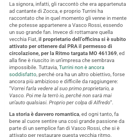
La signora, infatti, gli raccontò che era appartenuta
ad cantante di Zocca, e proprio Turrini ha
raccontato che in quel momento gli venne in mente
che potesse appartenere a Vasco Rossi, essendo
un suo grande fan. Invece di rottamare quella
vecchia Fiat,
il proprietario dell’officina si è subito
attivato per ottenere dal PRA il permesso di
circolazione, per la Ritmo targata MO 461369
, ed
alla fine è riuscito in un’impresa che sembrava
impossibile. Tuttavia,
Turrini non è ancora
soddisfatto
, perché ora ha un altro obiettivo, forse
ancora più ambizioso e difficile da raggiungere:
“
Vorrei farla vedere al suo primo proprietario, a
Vasco. Poi me la terrò io, perché non sarà mai
un’auto qualsiasi. Proprio per colpa di Alfredo
“.
La storia è davvero romantica
, ed ogni tanto, fa
bene al cuore sentire una così grande passione da
parte di un semplice fan di Vasco Rossi, che si è
attivato per restaurare questa vecchia ritmo.