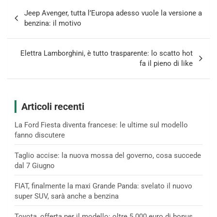
Navigazione
Jeep Avenger, tutta l’Europa adesso vuole la versione a
articoli
benzina: il motivo
Elettra Lamborghini, è tutto trasparente: lo scatto hot
fa il pieno di like
Articoli recenti
La Ford Fiesta diventa francese: le ultime sul modello
fanno discutere
Taglio accise: la nuova mossa del governo, cosa succede
dal 7 Giugno
FIAT, finalmente la maxi Grande Panda: svelato il nuovo
super SUV, sarà anche a benzina
Toyota, offerta per il modello: oltre 5.000 euro di bonus