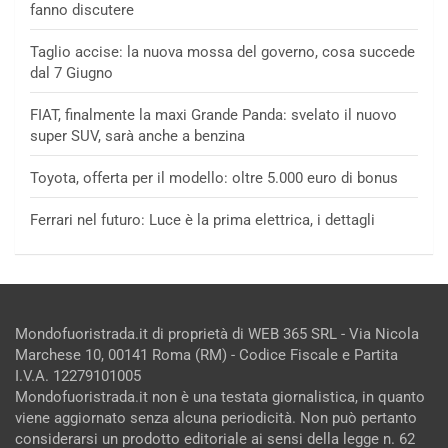
fanno discutere
Taglio accise: la nuova mossa del governo, cosa succede
dal 7 Giugno
FIAT, finalmente la maxi Grande Panda: svelato il nuovo
super SUV, sarà anche a benzina
Toyota, offerta per il modello: oltre 5.000 euro di bonus
Ferrari nel futuro: Luce è la prima elettrica, i dettagli
Mondofuoristrada.it di proprietà di WEB 365 SRL - Via Nicola
Marchese 10, 00141 Roma (RM) - Codice Fiscale e Partita
I.V.A. 12279101005
Mondofuoristrada.it non è una testata giornalistica, in quanto
viene aggiornato senza alcuna periodicità. Non può pertanto
considerarsi un prodotto editoriale ai sensi della legge n. 62