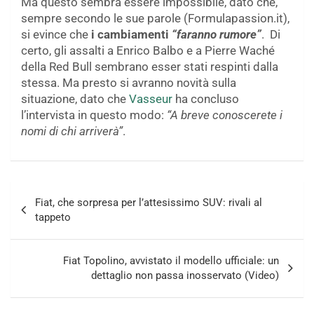
Ma questo sembra essere impossibile, dato che,
sempre secondo le sue parole (Formulapassion.it),
si evince che
i cambiamenti
“faranno rumore”
. Di
certo, gli assalti a Enrico Balbo e a Pierre Waché
della Red Bull sembrano esser stati respinti dalla
stessa. Ma presto si avranno novità sulla
situazione, dato che
Vasseur
ha concluso
l’intervista in questo modo:
“A breve conoscerete i
nomi di chi arriverà”
.
Navigazione
Fiat, che sorpresa per l’attesissimo SUV: rivali al
articoli
tappeto
Fiat Topolino, avvistato il modello ufficiale: un
dettaglio non passa inosservato (Video)