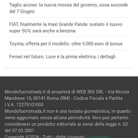
Taglio accise: la nuova mossa del governo, cosa succede
dal 7 Giugno
FIAT, finalmente la maxi Grande Panda: svelato il nuovo
super SUV, sarà anche a benzina
Toyota, offerta per il modello: oltre 5.000 euro di bonus
Ferrari nel futuro: Luce è la prima elettrica, i dettagli
Mondofuoristrada.it di proprietà di WEB 365 SRL - Via Nicola
Marchese 10, 00141 Roma (RM) - Codice Fiscale e Partita
I.V.A. 12279101005
Mondofuoristrada.it non è una testata giornalistica, in quanto
viene aggiornato senza alcuna periodicità. Non può pertanto
considerarsi un prodotto editoriale ai sensi della legge n. 62
del 07.03.2001
Copyright ©2026 - Tutti i diritti riservati -
Contattaci