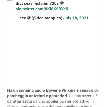
that sexy mclaren 720s 💜
pic.twitter.com/0Kl8K9BYcR
— ece ③ (@ricciardopics)
July 18, 2021
Ha un sistema audio Bower e Wilkins e sensori di
parcheggio anteriori e posteriori.
La carrozzeria è
caratterizzata da uno spoiler posteriore attivo in
fibra di carbonio, pinze dei freni (gialle con logo