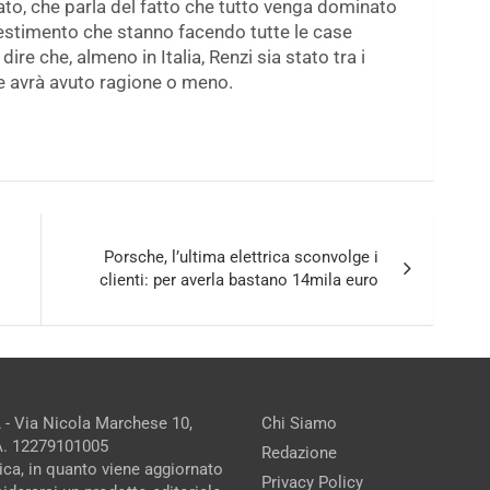
to, che parla del fatto che tutto venga dominato
estimento che stanno facendo tutte le case
e che, almeno in Italia, Renzi sia stato tra i
se avrà avuto ragione o meno.
Porsche, l’ultima elettrica sconvolge i
clienti: per averla bastano 14mila euro
 - Via Nicola Marchese 10,
Chi Siamo
.A. 12279101005
Redazione
ica, in quanto viene aggiornato
Privacy Policy