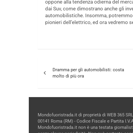
oppone alla tendenza odierna del merca
dai Suv, come dimostrano anche gli inv
automobilistiche. Insomma, potremmo dir
pionieri dell’elettrico, ed ora vedremo 
Navigazione
Dramma per gli automobilisti: costa
articoli
molto di più ora
Mondofuoristrada.it di proprietà di WEB 365 SRL
00141 Roma (RM) - Codice Fiscale e Partita I.V
Mondofuoristrada.it non è una testata giornalist