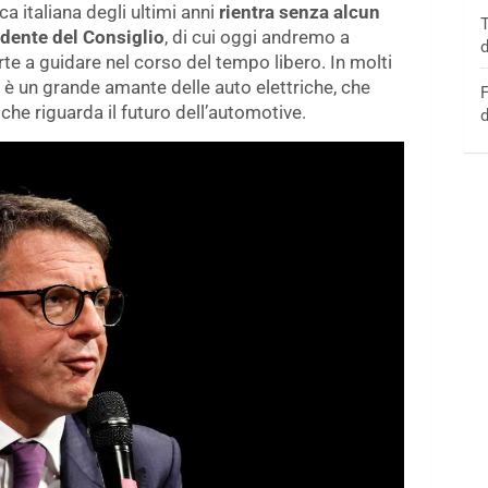
ica italiana degli ultimi anni
rientra senza alcun
T
idente del Consiglio
, di cui oggi andremo a
d
erte a guidare nel corso del tempo libero. In molti
 è un grande amante delle auto elettriche, che
F
he riguarda il futuro dell’automotive.
d