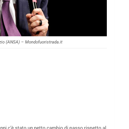
zio (ANSA) – Mondofuoristrada.it
i anni c’è stato un netto cambio di passo rispetto al