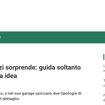
O
zi sorprende: guida soltanto
L
m
a idea
T
c
o, e nel suo garage spiccano due tipologie di
F
l dettaglio.
i