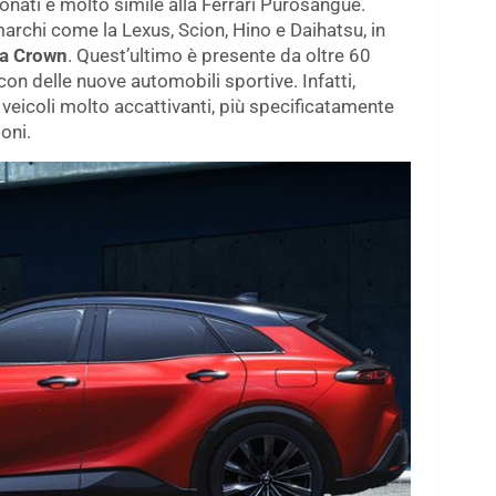
onati è molto simile alla Ferrari Purosangue.
marchi come la Lexus, Scion, Hino e Daihatsu, in
ta Crown
. Quest’ultimo è presente da oltre 60
con delle nuove automobili sportive. Infatti,
veicoli molto accattivanti, più specificatamente
oni.