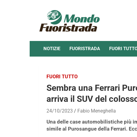
Skip
to
content
NOTIZIE
FUORISTRADA
FUORI TUTT
FUORI TUTTO
Sembra una Ferrari Pu
arriva il SUV del coloss
24/10/2023
Fabio Meneghella
Una delle case automobilistiche più i
simile al Purosangue della Ferrari. E