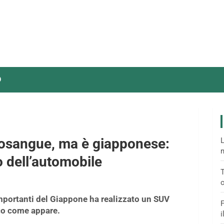
O
rosangue, ma è giapponese:
L
m
o dell’automobile
T
c
mportanti del Giappone ha realizzato un SUV
F
cco come appare.
i