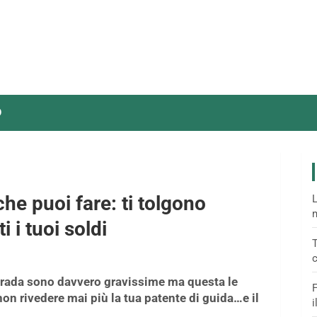
O
he puoi fare: ti tolgono
L
m
 i tuoi soldi
T
c
 Strada sono davvero gravissime ma questa le
F
 non rivedere mai più la tua patente di guida…e il
i