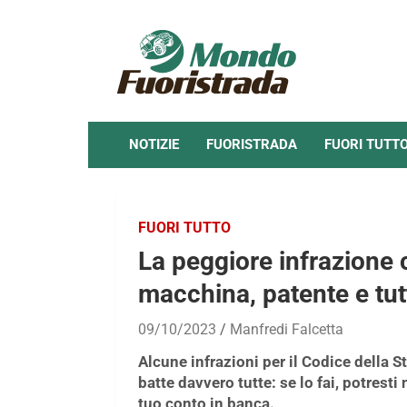
Skip
to
content
NOTIZIE
FUORISTRADA
FUORI TUTT
FUORI TUTTO
La peggiore infrazione c
macchina, patente e tutti
09/10/2023
Manfredi Falcetta
Alcune infrazioni per il Codice della
batte davvero tutte: se lo fai, potresti
tuo conto in banca.