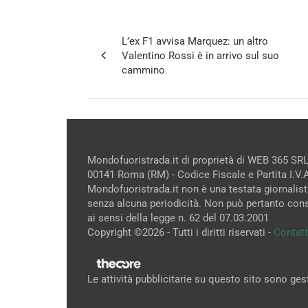
Navigazione
L’ex F1 avvisa Marquez: un altro
articoli
Valentino Rossi è in arrivo sul suo
cammino
Mondofuoristrada.it di proprietà di WEB 365 SRL
00141 Roma (RM) - Codice Fiscale e Partita I.V
Mondofuoristrada.it non è una testata giornalist
senza alcuna periodicità. Non può pertanto cons
ai sensi della legge n. 62 del 07.03.2001
Copyright ©2026 - Tutti i diritti riservati -
Contatt
Le attività pubblicitarie su questo sito sono ge