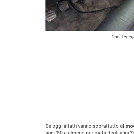
Opel Omega
Se oggi infatti vanno soprattutto d
i mo
anni ’80 e almeno per metà degli anni ’