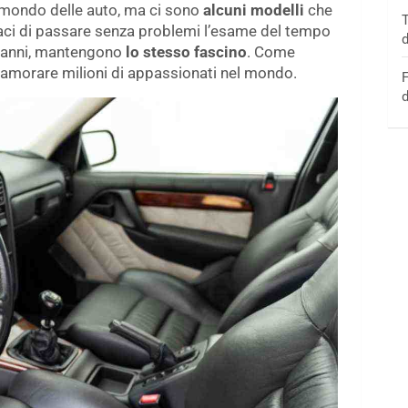
 mondo delle auto, ma ci sono
alcuni modelli
che
T
aci di passare senza problemi l’esame del tempo
d
i anni, mantengono
lo stesso fascino
. Come
namorare milioni di appassionati nel mondo.
F
d