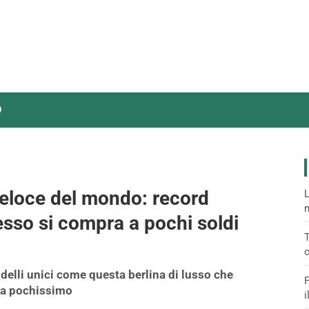
O
 veloce del mondo: record
L
m
esso si compra a pochi soldi
T
c
odelli unici come questa berlina di lusso che
F
sta pochissimo
i