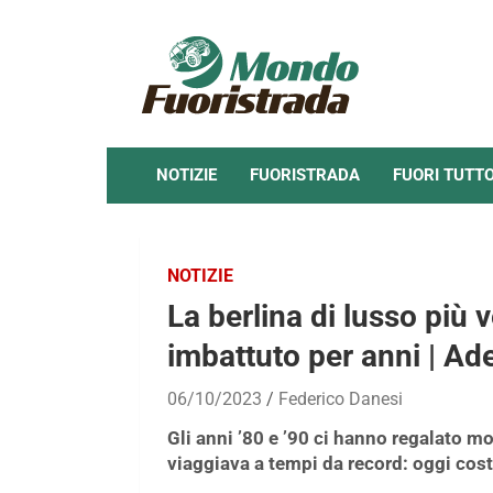
Skip
to
content
NOTIZIE
FUORISTRADA
FUORI TUTT
NOTIZIE
La berlina di lusso più
imbattuto per anni | Ad
06/10/2023
Federico Danesi
Gli anni ’80 e ’90 ci hanno regalato m
viaggiava a tempi da record: oggi co