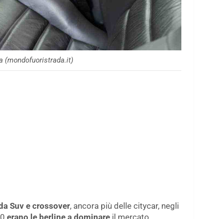
 (mondofuoristrada.it)
da Suv e crossover
, ancora più delle citycar, negli
90
erano le berline a dominare
il mercato.