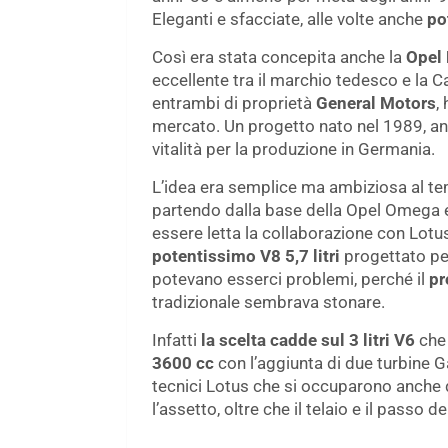
Eleganti e sfacciate, alle volte anche
po
Così era stata concepita anche la
Opel 
eccellente tra il marchio tedesco e la Ca
entrambi di proprietà
General Motors
,
mercato. Un progetto nato nel 1989, ann
vitalità per la produzione in Germania.
L’idea era semplice ma ambiziosa al t
partendo dalla base della Opel Omega e 
essere letta la collaborazione con Lotus
potentissimo V8 5,7 litri
progettato per
potevano esserci problemi, perché il
pr
tradizionale sembrava stonare.
Infatti
la scelta cadde sul 3 litri V6
che 
3600 cc
con l’aggiunta di due turbine G
tecnici Lotus che si occuparono anche di 
l’assetto, oltre che il telaio e il passo de