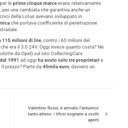
per le
prime cinque marce
erano relativamente
le, per una cambiata che garantiva anche un
ecnici della Lotus avevano sviluppato in
amica
che portava coefficiente di penetrazione
stradale.
 115 milioni di lire
, contro i 60 milioni del
he era il 3.0 24V. Oggi invece quanto costa? Ne
odotte da Opel) sul sito CollectingCars
dal 1991
ad oggi
ha avuto solo tre proprietari
e
 Il prezzo? Parte da
45mila euro
, davvero un
Valentino Rossi, è arrivato l’annuncio
tanto atteso: i tifosi sognano a occhi
aperti