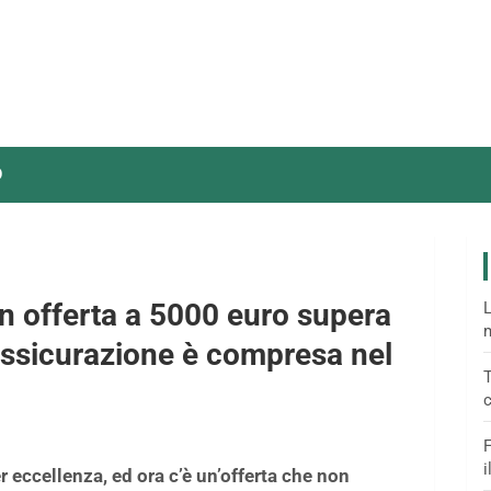
O
n offerta a 5000 euro supera
L
m
assicurazione è compresa nel
T
c
F
i
 eccellenza, ed ora c’è un’offerta che non