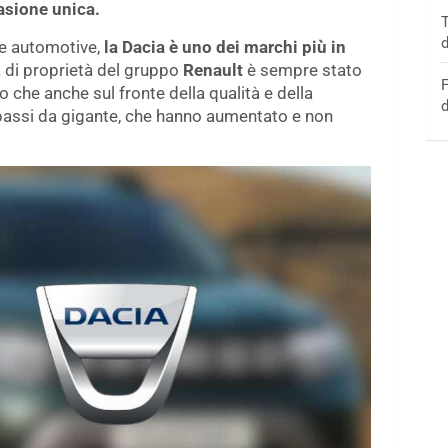
casione unica.
T
d
e automotive,
la Dacia è uno dei marchi più in
sa di proprietà del gruppo
Renault
è sempre stato
F
o che anche sul fronte della qualità e della
d
i passi da gigante, che hanno aumentato e non