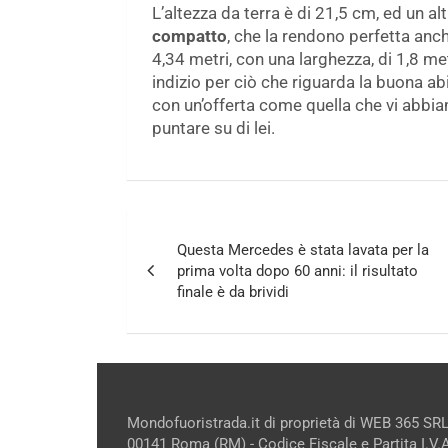
L’altezza da terra è di 21,5 cm, ed un a
compatto
, che la rendono perfetta anche
4,34 metri, con una larghezza, di 1,8 met
indizio per ciò che riguarda la buona ab
con un’offerta come quella che vi abbi
puntare su di lei.
Navigazione
Questa Mercedes è stata lavata per la
articoli
prima volta dopo 60 anni: il risultato
finale è da brividi
Mondofuoristrada.it di proprietà di WEB 365 SRL
00141 Roma (RM) - Codice Fiscale e Partita I.V