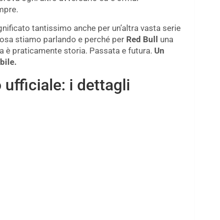
mpre.
nificato tantissimo anche per un’altra vasta serie
 cosa stiamo parlando e perché per
Red Bull
una
a è praticamente storia. Passata e futura.
Un
ile.
fficiale: i dettagli