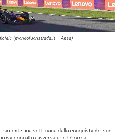
fficiale (mondofuoristrada.it – Ansa)
ticamente una settimana dalla conquista del suo
prova ogni altro avversario ed è ormai