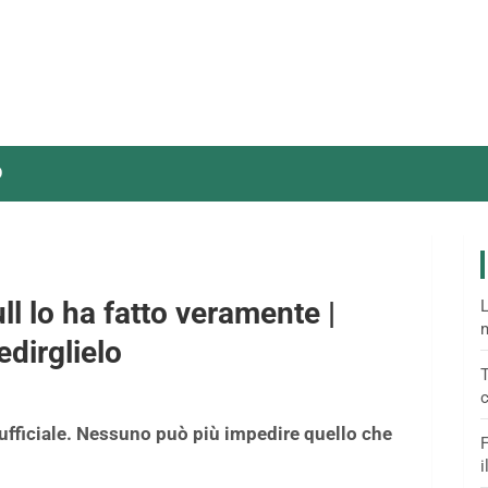
O
ull lo ha fatto veramente |
L
m
dirglielo
T
c
ufficiale. Nessuno può più impedire quello che
F
i