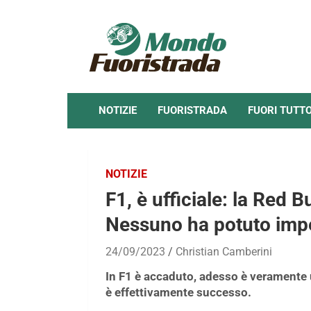
Skip
to
content
NOTIZIE
FUORISTRADA
FUORI TUTT
NOTIZIE
F1, è ufficiale: la Red B
Nessuno ha potuto impe
24/09/2023
Christian Camberini
In F1 è accaduto, adesso è veramente 
è effettivamente successo.