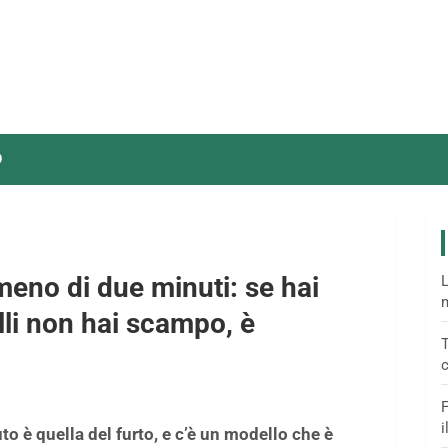
O
 meno di due minuti: se hai
L
m
li non hai scampo, è
T
c
F
i
to è quella del furto, e c’è un modello che è