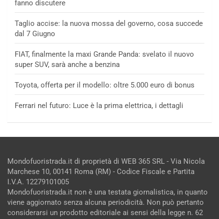
fanno discutere
Taglio accise: la nuova mossa del governo, cosa succede
dal 7 Giugno
FIAT, finalmente la maxi Grande Panda: svelato il nuovo
super SUV, sarà anche a benzina
Toyota, offerta per il modello: oltre 5.000 euro di bonus
Ferrari nel futuro: Luce è la prima elettrica, i dettagli
Mondofuoristrada.it di proprietà di WEB 365 SRL - Via Nicola
Marchese 10, 00141 Roma (RM) - Codice Fiscale e Partita
I.V.A. 12279101005
Mondofuoristrada.it non è una testata giornalistica, in quanto
viene aggiornato senza alcuna periodicità. Non può pertanto
considerarsi un prodotto editoriale ai sensi della legge n. 62