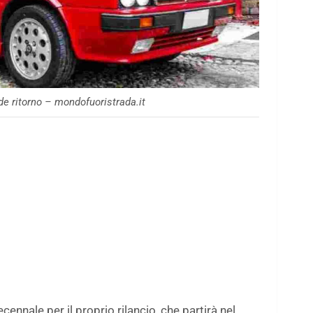
nde ritorno – mondofuoristrada.it
nnale per il proprio rilancio, che partirà nel