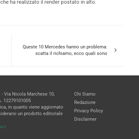
, che ha realizzato il render postato in alto.
Queste 10 Mercedes hanno un problema:
scatta il richiamo, ecco quali sono
 - Via Nicola Marchese 10,
Chi Siamo
.A. 12279101005
Redazione
ica, in quanto viene aggiornato
Privacy Policy
iderarsi un prodotto editoriale
Disclaimer
aci