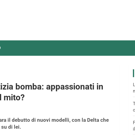
O
izia bomba: appassionati in
L
m
l mito?
T
c
ra il debutto di nuovi modelli, con la Delta che
F
su di lei.
i