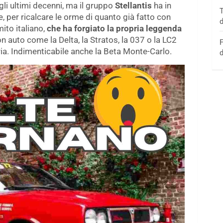
gli ultimi decenni, ma il gruppo
Stellantis
ha in
T
e, per ricalcare le orme di quanto già fatto con
d
ito italiano,
che ha forgiato la propria leggenda
on auto come la Delta, la Stratos, la 037 o la LC2
F
ria. Indimenticabile anche la Beta Monte-Carlo.
d