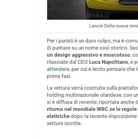
Lancia Delta nuova rend
Per i puristi è un duro colpo, ma è comu
di puntare su un nome così storico. Sec
un design aggressivo e muscoloso
, c
rilasciate dal CEO
Luca Napolitano
, e 
attendere
, per cui è lecito pensare che 
prime fasi.
La vettura verrà costruita sulla piattaf
holding multinazionale olandese, con un
si è diffusa di recente, riportata anche d
ritorno nel mondiale WRC se le regole
elettriche
dopo la recente imposizione d
vetture iscritte.