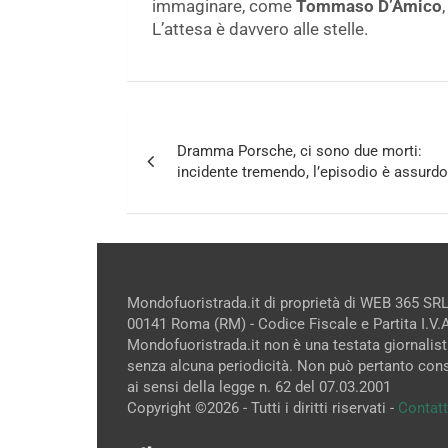
immaginare, come
Tommaso D’Amico
L’attesa è davvero alle stelle.
Navigazione
Dramma Porsche, ci sono due morti:
articoli
incidente tremendo, l’episodio è assurdo
Mondofuoristrada.it di proprietà di WEB 365 SRL
00141 Roma (RM) - Codice Fiscale e Partita I.V
Mondofuoristrada.it non è una testata giornalist
senza alcuna periodicità. Non può pertanto cons
ai sensi della legge n. 62 del 07.03.2001
Copyright ©2026 - Tutti i diritti riservati -
Contatt