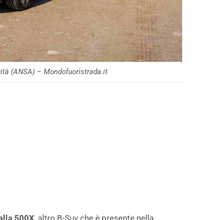
ità (ANSA) – Mondofuoristrada.it
 alla 500X
, altro B-Suv che è presente nella