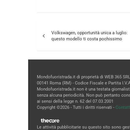
Navigazione
Volkswagen, opportunità unica a luglio:
articoli
questo modello ti costa pochissimo
Mondofuoristrada.it di proprietà di WEB 365 SRL
00141 Roma (RM) - Codice Fiscale e Partita I.V
Mondofuoristrada.it non è una testata giornalist
senza alcuna periodicità. Non può pertanto cons
ai sensi della legge n. 62 del 07.03.2001
Copyright ©2026 - Tutti i diritti riservati -
Contatt
Le attività pubblicitarie su questo sito sono ge