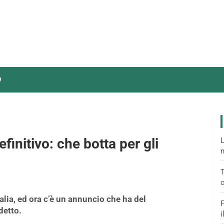
O
efinitivo: che botta per gli
L
m
T
c
talia, ed ora c’è un annuncio che ha del
F
detto.
i