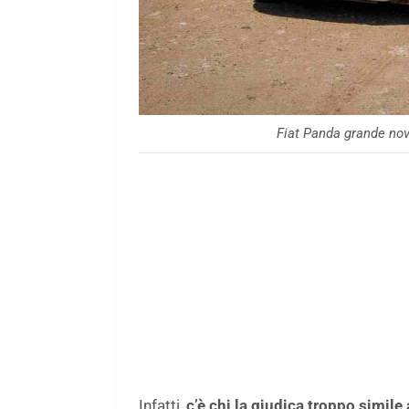
Fiat Panda grande nov
Infatti,
c’è chi la giudica troppo simile