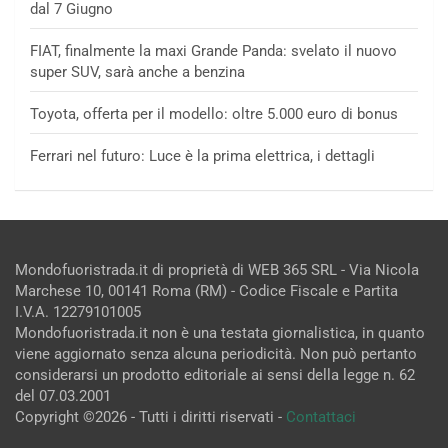
dal 7 Giugno
FIAT, finalmente la maxi Grande Panda: svelato il nuovo
super SUV, sarà anche a benzina
Toyota, offerta per il modello: oltre 5.000 euro di bonus
Ferrari nel futuro: Luce è la prima elettrica, i dettagli
Mondofuoristrada.it di proprietà di WEB 365 SRL - Via Nicola
Marchese 10, 00141 Roma (RM) - Codice Fiscale e Partita
I.V.A. 12279101005
Mondofuoristrada.it non è una testata giornalistica, in quanto
viene aggiornato senza alcuna periodicità. Non può pertanto
considerarsi un prodotto editoriale ai sensi della legge n. 62
del 07.03.2001
Copyright ©2026 - Tutti i diritti riservati -
Contattaci