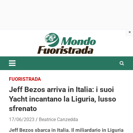
Skip
to
content
FUORISTRADA
Jeff Bezos arriva in Italia: i suoi
Yacht incantano la Liguria, lusso
sfrenato
17/06/2023
Beatrice Canzedda
Jeff Bezos sbarca in Italia. Il miliardario in Liguria