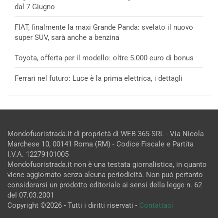
dal 7 Giugno
FIAT, finalmente la maxi Grande Panda: svelato il nuovo
super SUV, sarà anche a benzina
Toyota, offerta per il modello: oltre 5.000 euro di bonus
Ferrari nel futuro: Luce è la prima elettrica, i dettagli
Mondofuoristrada.it di proprietà di WEB 365 SRL - Via Nicola
Marchese 10, 00141 Roma (RM) - Codice Fiscale e Partita
I.V.A. 12279101005
Mondofuoristrada.it non è una testata giornalistica, in quanto
viene aggiornato senza alcuna periodicità. Non può pertanto
considerarsi un prodotto editoriale ai sensi della legge n. 62
del 07.03.2001
Copyright ©2026 - Tutti i diritti riservati -
Contattaci