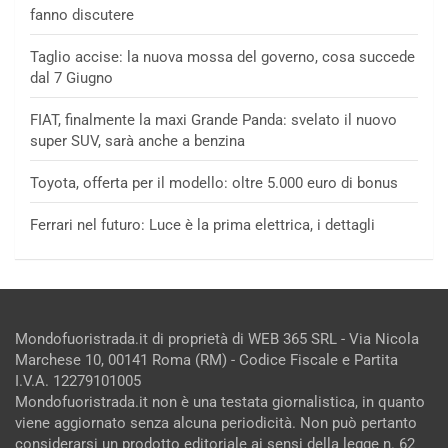
fanno discutere
Taglio accise: la nuova mossa del governo, cosa succede
dal 7 Giugno
FIAT, finalmente la maxi Grande Panda: svelato il nuovo
super SUV, sarà anche a benzina
Toyota, offerta per il modello: oltre 5.000 euro di bonus
Ferrari nel futuro: Luce è la prima elettrica, i dettagli
Mondofuoristrada.it di proprietà di WEB 365 SRL - Via Nicola
Marchese 10, 00141 Roma (RM) - Codice Fiscale e Partita
I.V.A. 12279101005
Mondofuoristrada.it non è una testata giornalistica, in quanto
viene aggiornato senza alcuna periodicità. Non può pertanto
considerarsi un prodotto editoriale ai sensi della legge n. 62