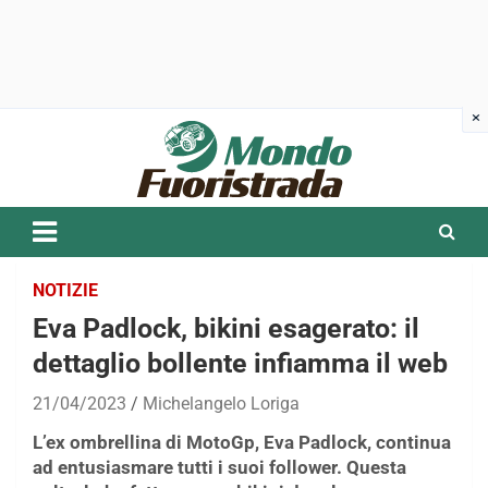
Skip
to
content
NOTIZIE
Eva Padlock, bikini esagerato: il
dettaglio bollente infiamma il web
21/04/2023
Michelangelo Loriga
L’ex ombrellina di MotoGp, Eva Padlock, continua
ad entusiasmare tutti i suoi follower. Questa