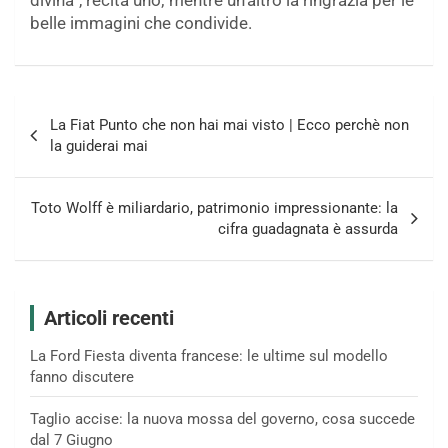
divina”, recita uno; mentre un’altro la ringrazia per le
belle immagini che condivide.
Navigazione
La Fiat Punto che non hai mai visto | Ecco perchè non
articoli
la guiderai mai
Toto Wolff è miliardario, patrimonio impressionante: la
cifra guadagnata è assurda
Articoli recenti
La Ford Fiesta diventa francese: le ultime sul modello
fanno discutere
Taglio accise: la nuova mossa del governo, cosa succede
dal 7 Giugno