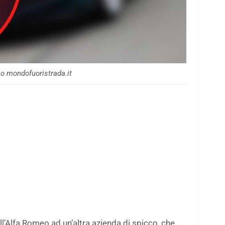
o mondofuoristrada.it
ll’Alfa Romeo ad un’altra azienda di spicco, che