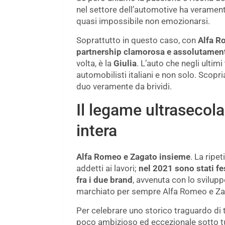
nel settore dell’automotive ha veramente
quasi impossibile non emozionarsi.
Soprattutto in questo caso, con
Alfa R
partnership clamorosa e assolutament
volta, è la
Giulia
. L’auto che negli ultimi
automobilisti italiani e non solo. Scopr
duo veramente da brividi.
Il legame ultrasecola
intera
Alfa Romeo e Zagato insieme
. La ripe
addetti ai lavori;
nel 2021 sono stati fe
fra i due brand
, avvenuta con lo svilupp
marchiato per sempre Alfa Romeo e Za
Per celebrare uno storico traguardo di t
poco ambizioso ed eccezionale sotto tutti