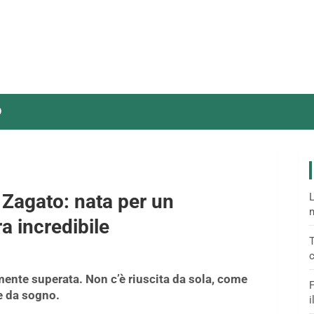
O
Zagato: nata per un
L
m
ra incredibile
T
c
mente superata. Non c’è riuscita da sola, come
F
e da sogno.
i