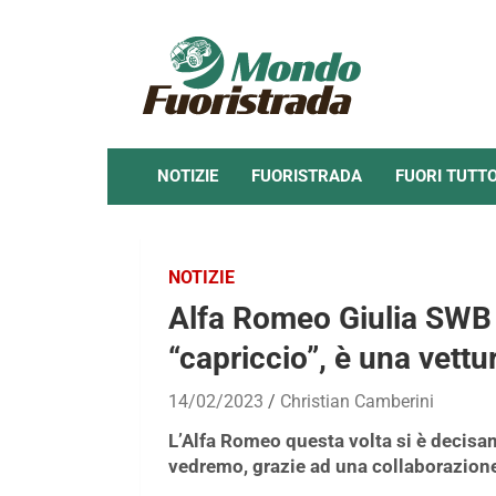
Skip
to
content
NOTIZIE
FUORISTRADA
FUORI TUTT
NOTIZIE
Alfa Romeo Giulia SWB 
“capriccio”, è una vettu
14/02/2023
Christian Camberini
L’Alfa Romeo questa volta si è decisa
vedremo, grazie ad una
collaborazion