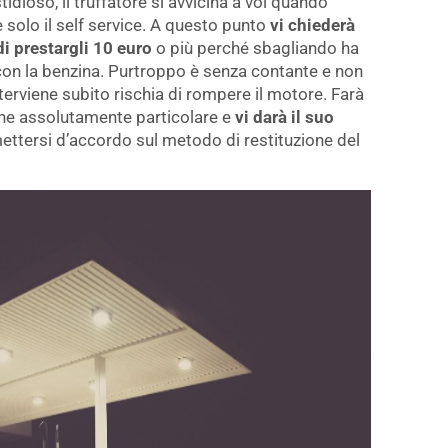
tidioso, il truffatore si avvicina a voi quando
 solo il self service. A questo punto
vi chiederà
di prestargli 10 euro
o più perché sbagliando ha
n con la benzina. Purtroppo è senza contante e non
erviene subito rischia di rompere il motore. Farà
one assolutamente particolare e
vi darà il suo
ettersi d’accordo sul metodo di restituzione del