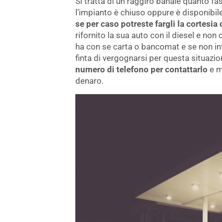
Si tratta di un raggiro banale quanto fas
l’impianto è chiuso oppure è disponibile
se per caso potreste fargli la cortesia 
rifornito la sua auto con il diesel e no
ha con se carta o bancomat e se non int
finta di vergognarsi per questa situazi
numero di telefono per contattarlo
e m
denaro.