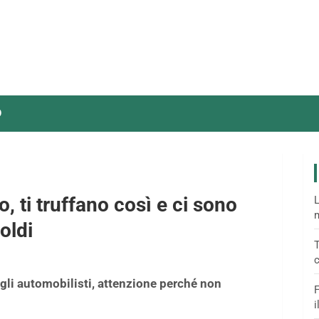
O
, ti truffano così e ci sono
L
m
oldi
T
c
gli automobilisti, attenzione perché non
F
i