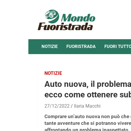
Skip
to
content
NOTIZIE
FUORISTRADA
FUORI TUTT
NOTIZIE
Auto nuova, il problema
ecco come ottenere subi
27/12/2022
Ilaria Macchi
Comprare un’auto nuova non può che e
tante avventure che si potranno vivere
affrontando un problema inaspettato.