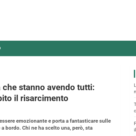
O
 che stanno avendo tutti:
L
m
to il risarcimento
T
c
ssere emozionante e porta a fantasticare sulle
F
 a bordo. Chi ne ha scelto una, però, sta
i