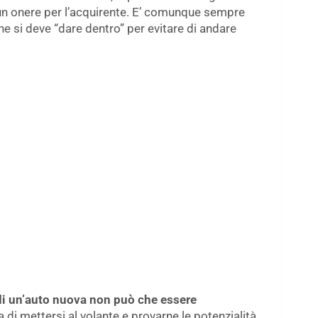
un onere per l’acquirente. E’ comunque sempre
he si deve “dare dentro” per evitare di andare
i un’auto nuova non può che essere
a di mettersi al volante e provarne le potenzialità.