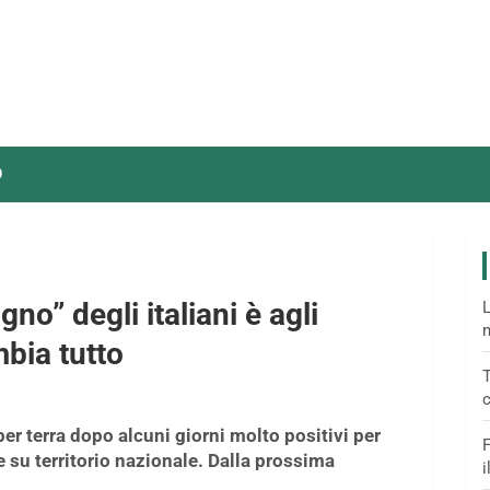
O
gno” degli italiani è agli
L
m
mbia tutto
T
c
 per terra dopo alcuni giorni molto positivi per
F
e su territorio nazionale. Dalla prossima
i