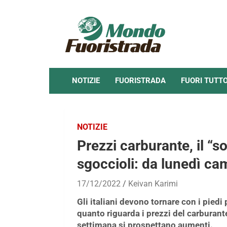
Skip
to
content
NOTIZIE
FUORISTRADA
FUORI TUTT
NOTIZIE
Prezzi carburante, il “so
sgoccioli: da lunedì ca
17/12/2022
Keivan Karimi
Gli italiani devono tornare con i piedi
quanto riguarda i prezzi del carburant
settimana si prospettano aumenti.