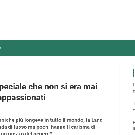
O
speciale che non si era mai
L
m
 appassionati
T
c
niche più longeve in tutto il mondo, la Land
F
ada di lusso ma pochi hanno il carisma di
i
e un mezzo del genere?