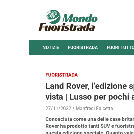
Skip
to
content
NOTIZIE
FUORISTRADA
FUORI TUTT
FUORISTRADA
Land Rover, l’edizione 
vista | Lusso per pochi
27/11/2022
Manfredi Falcetta
Conosciuta come una delle case britan
Rover ha prodotto tanti SUV e fuoristr
questa edizione speciale. Quanto val