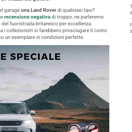
T
nel garage
una Land Rover
di qualsiasi tipo?
d
he
recensione negativa
di troppo, ne parleremo
 del fuoristrada britannico per eccellenza.
F
 collezionisti si farebbero prosciugare il conto
d
co un esemplare in condizioni perfette.