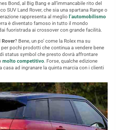
s Bond, al Big Bang e all’immancabile rito del
sico SUV Land Rover, che sia una spartana Range o
erazione rappresenta al meglio
l’automobilismo
erra è diventato famoso in tutto il mondo
i fuoristrada ai crossover con grande facilità.
d Rover
? Bene, un po’ come la Rolex ma su
 per pochi prodotti che continua a vendere bene
 di status symbol che presto dovrà affrontare
o
molto competitivo
. Forse, qualche edizione
 casa ad ingranare la quinta marcia con i clienti