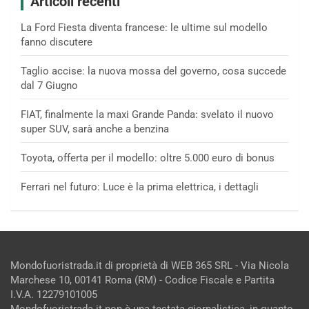
Articoli recenti
La Ford Fiesta diventa francese: le ultime sul modello
fanno discutere
Taglio accise: la nuova mossa del governo, cosa succede
dal 7 Giugno
FIAT, finalmente la maxi Grande Panda: svelato il nuovo
super SUV, sarà anche a benzina
Toyota, offerta per il modello: oltre 5.000 euro di bonus
Ferrari nel futuro: Luce è la prima elettrica, i dettagli
Mondofuoristrada.it di proprietà di WEB 365 SRL - Via Nicola
Marchese 10, 00141 Roma (RM) - Codice Fiscale e Partita
I.V.A. 12279101005
Mondofuoristrada.it non è una testata giornalistica, in quanto