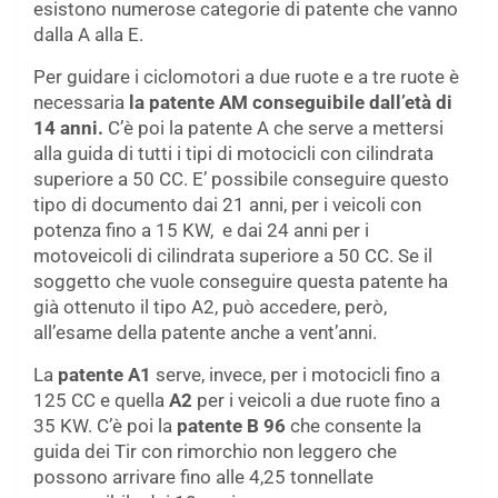
esistono numerose categorie di patente che vanno
dalla A alla E.
Per guidare i ciclomotori a due ruote e a tre ruote è
necessaria
la patente AM conseguibile dall’età di
14 anni.
C’è poi la patente A che serve a mettersi
alla guida di tutti i tipi di motocicli con cilindrata
superiore a 50 CC. E’ possibile conseguire questo
tipo di documento dai 21 anni, per i veicoli con
potenza fino a 15 KW, e dai 24 anni per i
motoveicoli di cilindrata superiore a 50 CC. Se il
soggetto che vuole conseguire questa patente ha
già ottenuto il tipo A2, può accedere, però,
all’esame della patente anche a vent’anni.
La
patente A1
serve, invece, per i motocicli fino a
125 CC e quella
A2
per i veicoli a due ruote fino a
35 KW. C’è poi la
patente B 96
che consente la
guida dei Tir con rimorchio non leggero che
possono arrivare fino alle 4,25 tonnellate