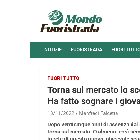
Skip
to
content
NOTIZIE
FUORISTRADA
FUORI TUTT
FUORI TUTTO
Torna sul mercato lo sco
Ha fatto sognare i giova
13/11/2022
Manfredi Falcetta
Dopo venticinque anni di assenza dal
torna sul mercato. O almeno, così se
in rete di questo nuovo, piacevole sco