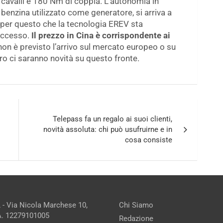
cavalli e 180 Nm di coppia. L’autonomia in
 benzina utilizzato come generatore, si arriva a
per questo che la tecnologia EREV sta
uccesso.
Il prezzo in Cina è corrispondente ai
non è previsto l’arrivo sul mercato europeo o su
ro ci saranno novità su questo fronte.
Telepass fa un regalo ai suoi clienti,
novità assoluta: chi può usufruirne e in
cosa consiste
 - Via Nicola Marchese 10,
Chi Siamo
.A. 12279101005
Redazione