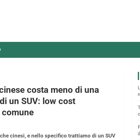
O
 cinese costa meno di una
L
m
di un SUV: low cost
T
al comune
c
F
i
iche cinesi, e nello specifico trattiamo di un SUV