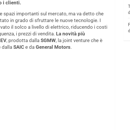
i clienti.
T
d
re spazi importanti sul mercato, ma va detto che
stato in grado di sfruttare le nuove tecnologie. I
F
o il solco a livello di elettrico, riducendo i costi
d
uenza, i prezzi di vendita.
La novità più
REV
, prodotta dalla
SGMW
, la joint venture che è
e dalla
SAIC
e da
General Motors
.