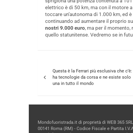
sprigiona una potenza contenuta a 101 
elettrico è di 50 km, ma con il motore a
toccare un’autonoma di 1.000 km, ed è 
continuando ad aumentare il proprio s
nostri 9.000 euro
, ma per il momento, 
quello statunitense. Vedremo se in futu
Navigazione
Questa è la Ferrari più esclusiva che c’è:
articoli
ha tecnologie da corsa e ne esiste solo
una in tutto il mondo
Mondofuoristrada.it di proprietà di WEB 365 SRL
00141 Roma (RM) - Codice Fiscale e Partita I.V