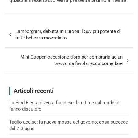
qualche mese l’auto verrà presentata ufficialmente.
Navigazione
Lamborghini, debutta in Europa il Suv più potente di
articoli
tutti: bellezza mozzafiato
Mini Cooper, occasione d’oro per comprarla ad un
prezzo da favola: ecco come fare
Articoli recenti
La Ford Fiesta diventa francese: le ultime sul modello
fanno discutere
Taglio accise: la nuova mossa del governo, cosa succede
dal 7 Giugno