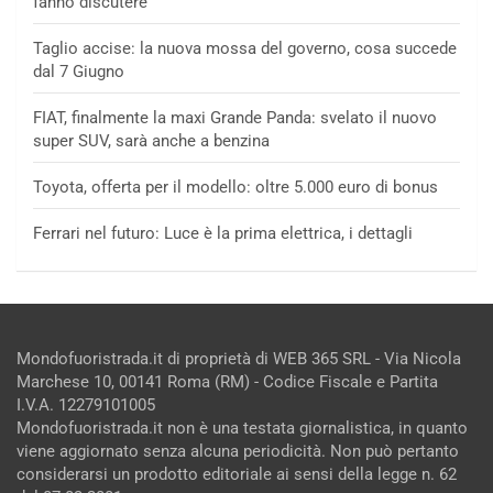
fanno discutere
Taglio accise: la nuova mossa del governo, cosa succede
dal 7 Giugno
FIAT, finalmente la maxi Grande Panda: svelato il nuovo
super SUV, sarà anche a benzina
Toyota, offerta per il modello: oltre 5.000 euro di bonus
Ferrari nel futuro: Luce è la prima elettrica, i dettagli
Mondofuoristrada.it di proprietà di WEB 365 SRL - Via Nicola
Marchese 10, 00141 Roma (RM) - Codice Fiscale e Partita
I.V.A. 12279101005
Mondofuoristrada.it non è una testata giornalistica, in quanto
viene aggiornato senza alcuna periodicità. Non può pertanto
considerarsi un prodotto editoriale ai sensi della legge n. 62