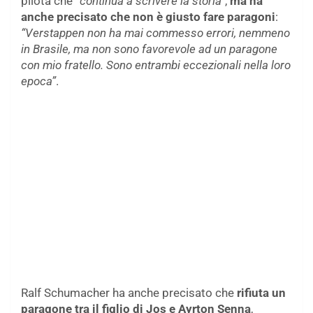
pilota che
“continua a scrivere la storia”
,
ma ha
anche precisato che non è giusto fare paragoni
:
“Verstappen non ha mai commesso errori, nemmeno
in Brasile, ma non sono favorevole ad un paragone
con mio fratello. Sono entrambi eccezionali nella loro
epoca”
.
Ralf Schumacher ha anche precisato che
rifiuta un
paragone tra il figlio di Jos e Ayrton Senna
,