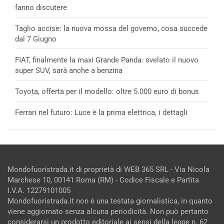
fanno discutere
Taglio accise: la nuova mossa del governo, cosa succede
dal 7 Giugno
FIAT, finalmente la maxi Grande Panda: svelato il nuovo
super SUV, sarà anche a benzina
Toyota, offerta per il modello: oltre 5.000 euro di bonus
Ferrari nel futuro: Luce è la prima elettrica, i dettagli
Mondofuoristrada.it di proprietà di WEB 365 SRL - Via Nicola
Marchese 10, 00141 Roma (RM) - Codice Fiscale e Partita
I.V.A. 12279101005
Mondofuoristrada.it non è una testata giornalistica, in quanto
viene aggiornato senza alcuna periodicità. Non può pertanto
considerarsi un prodotto editoriale ai sensi della legge n. 62